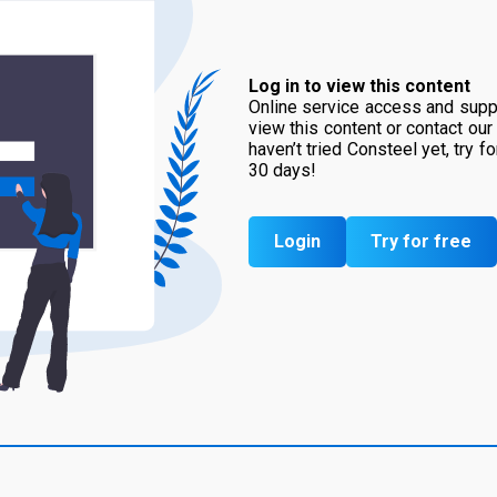
Log in to view this content
Online service access and suppo
view this content or contact our
haven’t tried Consteel yet, try f
30 days!
Login
Try for free